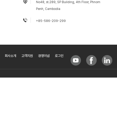
No48, st.289, SP Building, 4th Floor, Phnom
Penh, Cambodia
+85-586-209-299
회사소개
고객지원
경영이념
로그인
(주)베이시스소프트 / BasisSoft, Inc.
대표
최재웅, 안준상
사업자등록번호
214-86-86576
원격지원
TEL
02-571-8718 / +82-2-571-8718
FAX
02-572-9709
서울시 서초구 양재천로 103-3, 드림빌딩 3층(구 신한빌딩)
E-Mail
basis@basis.co.kr
이메일문의
COPYRIGHT ⓒ BASISSOFT. ALL RIGHT RESERVED.