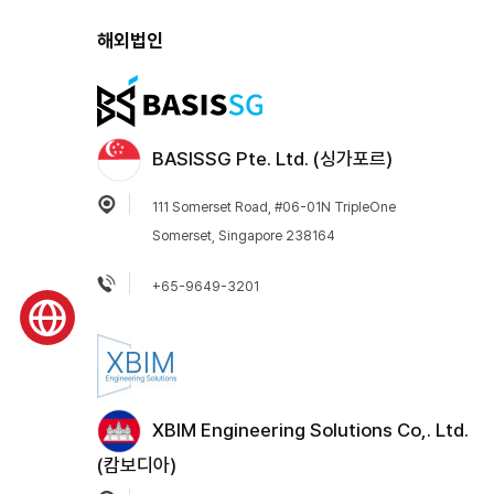
해외법인
BASISSG Pte. Ltd. (싱가포르)
111 Somerset Road, #06-01N TripleOne
Somerset, Singapore 238164
+65-9649-3201
XBIM Engineering Solutions Co,. Ltd.
(캄보디아)