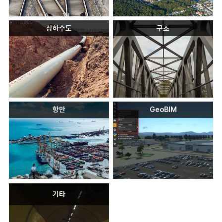
상하수도
구조
항만
GeoBIM
기타