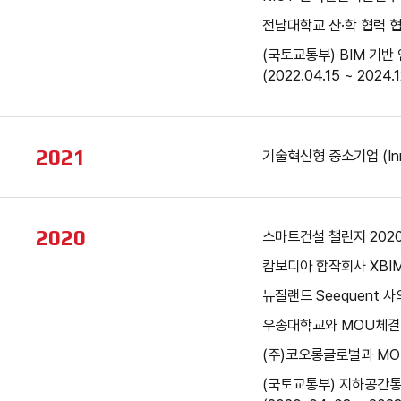
전남대학교 산·학 협력 
(국토교통부) BIM 기반
(2022.04.15 ~ 2024.1
2021
기술혁신형 중소기업 (Inn
2020
스마트건설 챌린지 2020 
캄보디아 합작회사 XBI
뉴질랜드 Seequent 사
우송대학교와 MOU체결
(주)코오롱글로벌과 MO
(국토교통부) 지하공간통