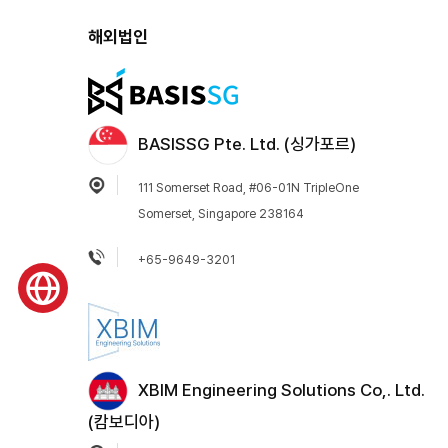
해외법인
BASISSG Pte. Ltd. (싱가포르)
111 Somerset Road, #06-01N TripleOne
Somerset, Singapore 238164
+65-9649-3201
XBIM Engineering Solutions Co,. Ltd.
(캄보디아)