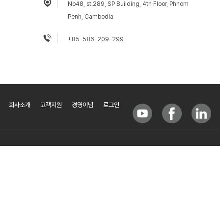
No48, st.289, SP Building, 4th Floor, Phnom
Penh, Cambodia
+85-586-209-299
회사소개
고객지원
경영이념
로그인
(주)베이시스소프트 / BasisSoft, Inc.
대표
최재웅, 안준상
사업자등록번호
214-86-86576
원격지원
TEL
02-571-8718 / +82-2-571-8718
FAX
02-572-9709
서울시 서초구 양재천로 103-3, 드림빌딩 3층(구 신한빌딩)
E-Mail
basis@basis.co.kr
이메일문의
COPYRIGHT ⓒ BASISSOFT. ALL RIGHT RESERVED.