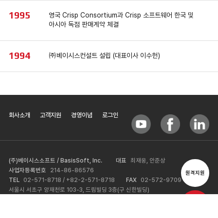
1995
영국 Crisp Consortium과 Crisp 소프트웨어 한국 및
아시아 독점 판매계약 체결
1994
㈜베이시스컨설트 설립 (대표이사 이수헌)
회사소개
고객지원
경영이념
로그인
(주)베이시스소프트 / BasisSoft, Inc.
대표
최재웅, 안준상
사업자등록번호
214-86-86576
원격지원
TEL
02-571-8718 / +82-2-571-8718
FAX
02-572-9709
서울시 서초구 양재천로 103-3, 드림빌딩 3층(구 신한빌딩)
E-Mail
basis@basis.co.kr
이메일문의
COPYRIGHT ⓒ BASISSOFT. ALL RIGHT RESERVED.