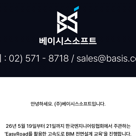
안녕하세요
. (
주
)
베이시스소프트입니다
.
26
년
5
월
19
일부터
21
일까지 한국엔지니어링협회에서 주관하는
'EasyRoad
를 활용한 고속도로
BIM
전면설계 교육
'
을 진행합니다
.