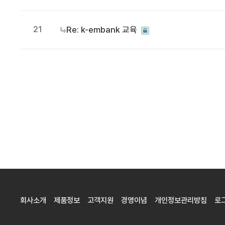
21
Re: k-embank 교육
음
맨끝
회사소개
제품정보
고객지원
경영이념
개인정보관리방침
로