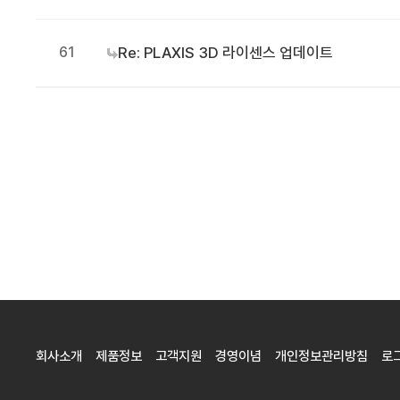
61
Re: PLAXIS 3D 라이센스 업데이트
음
맨끝
회사소개
제품정보
고객지원
경영이념
개인정보관리방침
로