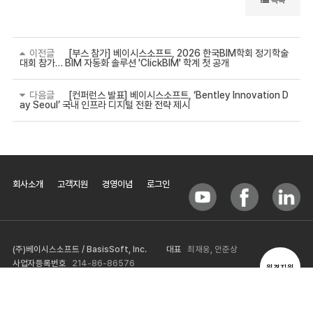
목록
이전글
[부스 참가] 베이시스소프트, 2026 한국BIM학회 정기학술
대회 참가… BIM 자동화 솔루션 'ClickBIM' 학계 첫 공개
다음글
[컨퍼런스 발표] 베이시스소프트, ‘Bentley Innovation D
ay Seoul’ 국내 인프라 디지털 전환 전략 제시
회사소개
고객지원
경영이념
로그인
(주)베이시스소프트 / BasisSoft, Inc.
대표
최재웅, 안준상
사업자등록번호
214-86-86576
원격지원
TEL
02-571-8718 / +82-2-571-8718
FAX
02-572-9709
서울시 서초구 양재천로 103-3, 드림빌딩 3층(구 신한빌딩)
E-Mail
basis@basis.co.kr
이메일문의