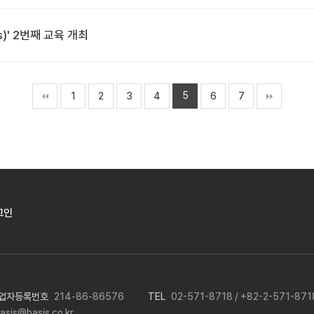
s)' 2번째 교육 개최
5
1
2
3
4
6
7
그인
업자등록번호
214-86-86576
TEL
02-571-8718 / +82-2-571-871
asis@basis.co.kr