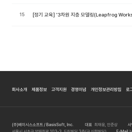
15
[정기 교육] '3차원 지층 모델링(Leapfrog Work
처음
맨끝
회사소개
제품정보
고객지원
경영이념
개인정보관리방침
로
(주)베이시스소프트 / BasisSoft, Inc.
대표
최재웅, 안준상
사
서울시 서초구 양재천로 103-3, 드림빌딩 3층(구 신한빌딩)
E-Mail
b